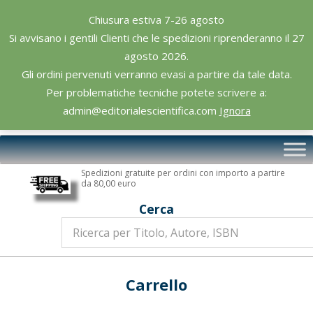
Skip
Chiusura estiva 7-26 agosto
to
Si avvisano i gentili Clienti che le spedizioni riprenderanno il 27
content
agosto 2026.
Gli ordini pervenuti verranno evasi a partire da tale data.
Per problematiche tecniche potete scrivere a:
admin@editorialescientifica.com
Ignora
Editoriale
Primary
Scientifica
Navigation
Spedizioni gratuite per ordini con importo a partire
Menu
da 80,00 euro
Cerca
Carrello