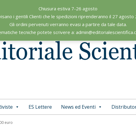
Chiusura estiva 7-26 agosto
visano i gentili Clienti che le spedizioni riprenderanno il 27 agosto
Gli ordini pervenuti verranno evasi a partire da tale data.
ematiche tecniche potete scrivere a: admin@editorialescientifica
iviste
ES Lettere
News ed Eventi
Distributor
Primary
Navigation
,00 euro
Menu