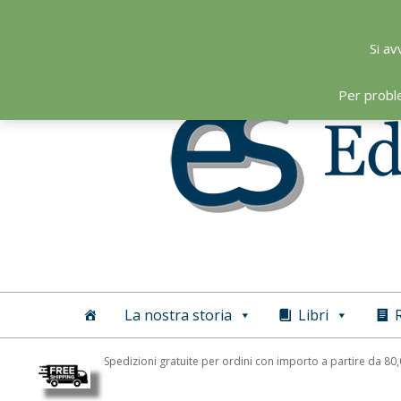
Skip
to
Si av
content
Per probl
Editoriale
Scientifica
La nostra storia
Libri
R
Spedizioni gratuite per ordini con importo a partire da 80