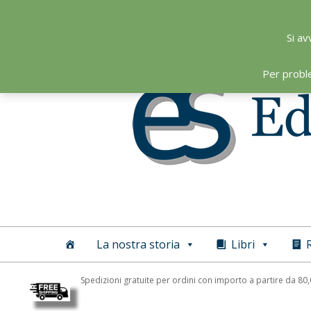
Skip
to
Si av
content
Per probl
Editoriale
Scientifica
La nostra storia
Libri
R
Spedizioni gratuite per ordini con importo a partire da 80