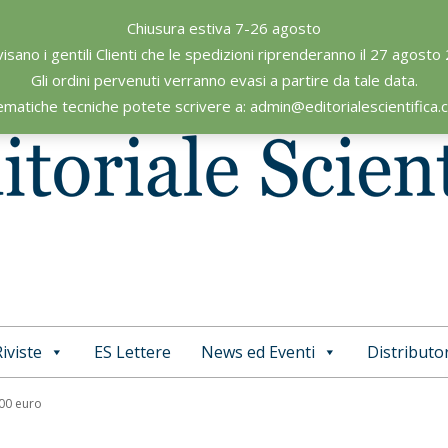
Chiusura estiva 7-26 agosto
visano i gentili Clienti che le spedizioni riprenderanno il 27 agosto
Gli ordini pervenuti verranno evasi a partire da tale data.
ematiche tecniche potete scrivere a: admin@editorialescientifica
iviste
ES Lettere
News ed Eventi
Distributor
Primary
Navigation
,00 euro
Menu