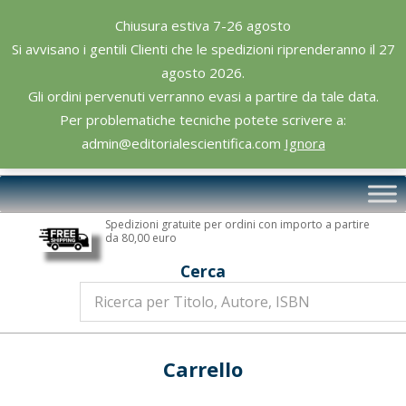
Skip
Chiusura estiva 7-26 agosto
to
Si avvisano i gentili Clienti che le spedizioni riprenderanno il 27
content
agosto 2026.
Gli ordini pervenuti verranno evasi a partire da tale data.
Per problematiche tecniche potete scrivere a:
admin@editorialescientifica.com
Ignora
Editoriale
Primary
Scientifica
Navigation
Spedizioni gratuite per ordini con importo a partire
Menu
da 80,00 euro
Cerca
Carrello