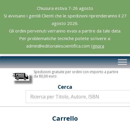
Skip
Chiusura estiva 7-26 agosto
to
Si avvisano i gentili Clienti che le spedizioni riprenderanno il 27
content
agosto 2026.
Gli ordini pervenuti verranno evasi a partire da tale data.
Per problematiche tecniche potete scrivere a:
admin@editorialescientifica.com
Ignora
Editoriale
Primary
Scientifica
Navigation
Spedizioni gratuite per ordini con importo a partire
Menu
da 80,00 euro
Cerca
Carrello