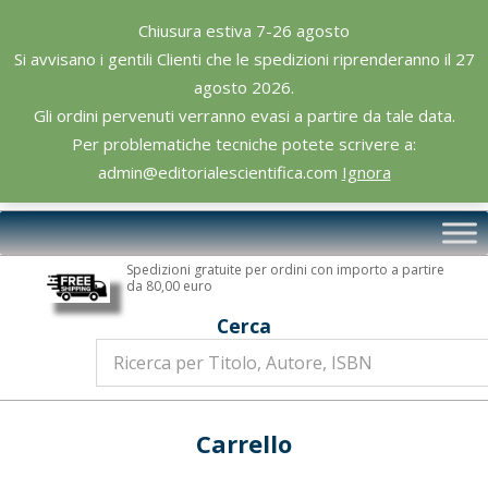
Skip
Chiusura estiva 7-26 agosto
to
Si avvisano i gentili Clienti che le spedizioni riprenderanno il 27
content
agosto 2026.
Gli ordini pervenuti verranno evasi a partire da tale data.
Per problematiche tecniche potete scrivere a:
admin@editorialescientifica.com
Ignora
Editoriale
Primary
Scientifica
Navigation
Spedizioni gratuite per ordini con importo a partire
Menu
da 80,00 euro
Cerca
Carrello