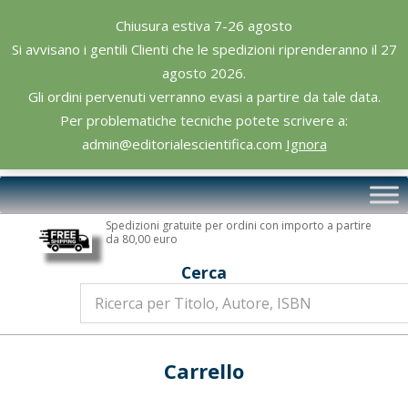
Skip
Chiusura estiva 7-26 agosto
to
Si avvisano i gentili Clienti che le spedizioni riprenderanno il 27
content
agosto 2026.
Gli ordini pervenuti verranno evasi a partire da tale data.
Per problematiche tecniche potete scrivere a:
admin@editorialescientifica.com
Ignora
Editoriale
Primary
Scientifica
Navigation
Spedizioni gratuite per ordini con importo a partire
Menu
da 80,00 euro
Cerca
Carrello