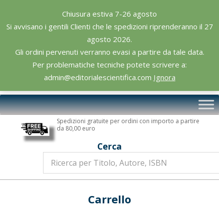
Skip
Chiusura estiva 7-26 agosto
to
Si avvisano i gentili Clienti che le spedizioni riprenderanno il 27
content
agosto 2026.
Gli ordini pervenuti verranno evasi a partire da tale data.
Per problematiche tecniche potete scrivere a:
admin@editorialescientifica.com
Ignora
Editoriale
Primary
Scientifica
Navigation
Spedizioni gratuite per ordini con importo a partire
Menu
da 80,00 euro
Cerca
Carrello