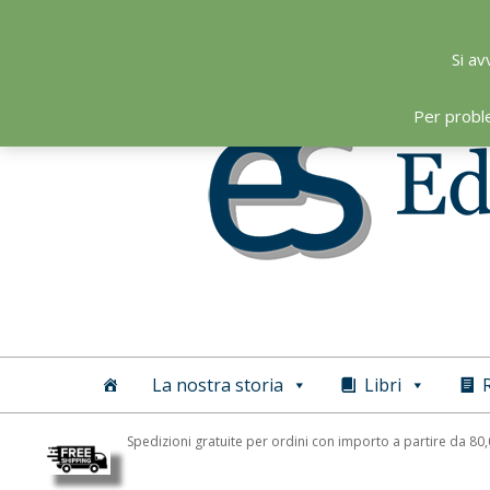
Skip
to
Si av
content
Per probl
Editoriale
Scientifica
La nostra storia
Libri
R
Spedizioni gratuite per ordini con importo a partire da 80