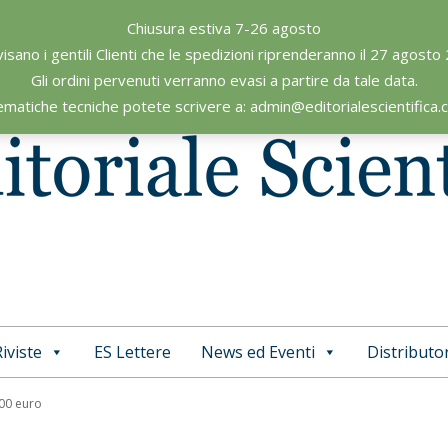
Chiusura estiva 7-26 agosto
visano i gentili Clienti che le spedizioni riprenderanno il 27 agosto
Gli ordini pervenuti verranno evasi a partire da tale data.
ematiche tecniche potete scrivere a: admin@editorialescientifica
iviste
ES Lettere
News ed Eventi
Distributor
Primary
Navigation
,00 euro
Menu