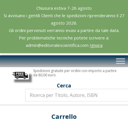
Skip
Chiusura estiva 7-26 agosto
to
Si avvisano i gentili Clienti che le spedizioni riprenderanno il 27
content
agosto 2026.
Gli ordini pervenuti verranno evasi a partire da tale data.
Per problematiche tecniche potete scrivere a:
admin@editorialescientifica.com
Ignora
Editoriale
Primary
Scientifica
Navigation
Spedizioni gratuite per ordini con importo a partire
Menu
da 80,00 euro
Cerca
Carrello