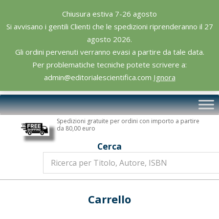
Skip
Chiusura estiva 7-26 agosto
to
Si avvisano i gentili Clienti che le spedizioni riprenderanno il 27
content
agosto 2026.
Gli ordini pervenuti verranno evasi a partire da tale data.
Per problematiche tecniche potete scrivere a:
admin@editorialescientifica.com
Ignora
Editoriale
Primary
Scientifica
Navigation
Spedizioni gratuite per ordini con importo a partire
Menu
da 80,00 euro
Cerca
Carrello