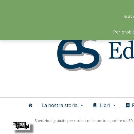
Skip
to
Si av
content
Per probl
Editoriale
Scientifica
La nostra storia
Libri
R
Spedizioni gratuite per ordini con importo a partire da 80