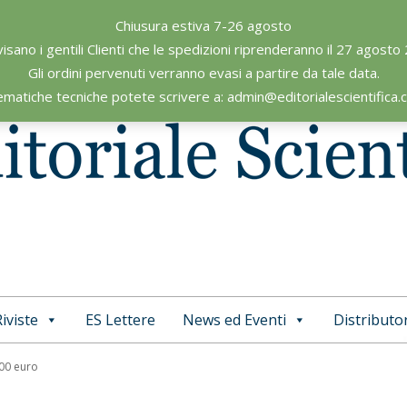
Chiusura estiva 7-26 agosto
visano i gentili Clienti che le spedizioni riprenderanno il 27 agosto
Gli ordini pervenuti verranno evasi a partire da tale data.
ematiche tecniche potete scrivere a: admin@editorialescientifica
iviste
ES Lettere
News ed Eventi
Distributor
Primary
Navigation
,00 euro
Menu