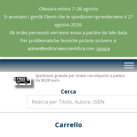
Skip
Chiusura estiva 7-26 agosto
to
Si avvisano i gentili Clienti che le spedizioni riprenderanno il 27
content
agosto 2026.
Gli ordini pervenuti verranno evasi a partire da tale data.
Per problematiche tecniche potete scrivere a:
admin@editorialescientifica.com
Ignora
Editoriale
Primary
Scientifica
Navigation
Spedizioni gratuite per ordini con importo a partire
Menu
da 80,00 euro
Cerca
Carrello