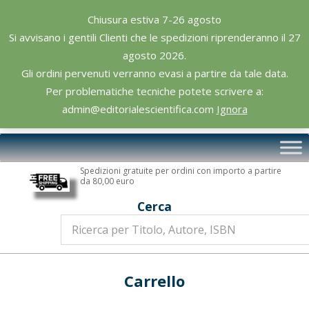
Skip
Chiusura estiva 7-26 agosto
to
Si avvisano i gentili Clienti che le spedizioni riprenderanno il 27
content
agosto 2026.
Gli ordini pervenuti verranno evasi a partire da tale data.
Per problematiche tecniche potete scrivere a:
admin@editorialescientifica.com
Ignora
Editoriale
Primary
Scientifica
Navigation
Spedizioni gratuite per ordini con importo a partire
Menu
da 80,00 euro
Cerca
Carrello