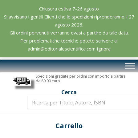
Skip
Chiusura estiva 7-26 agosto
to
Si avvisano i gentili Clienti che le spedizioni riprenderanno il 27
content
agosto 2026.
Gli ordini pervenuti verranno evasi a partire da tale data.
Per problematiche tecniche potete scrivere a:
admin@editorialescientifica.com
Ignora
Editoriale
Primary
Scientifica
Navigation
Spedizioni gratuite per ordini con importo a partire
Menu
da 80,00 euro
Cerca
Carrello